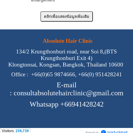
enlargement
Absolute Hair Clinic
134/2 Krungthonburi road, near Soi 8,(BTS
Krungthonburi Exit 4)
Klongtonsai, Kongsan, Bangkok, Thailand 10600
Office :
+66(0)65 9874666, +66(0) 951428241
E-mail
:
consultabsolutehairclinic@gmail.com
Whatsapp +66941428242
Visitors:
159,739