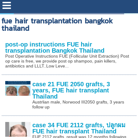
fue hair transplantation bangkok
thailand
post-op instructions FUE hair
transplantation Bangkok Thailand
Post Operative Instructions FUE (Follicular Unit Extraction) Post
op care is free, we provide post op shampoo, pain killers,
antibiotics and LLLT..Low Leve...
case 21 FUE 2050 grafts, 3
years, FUE hair transplant
Thailand
Austrlian male, Norwood III2050 grafts, 3 years
follow up
case 34 FUE 2112 grafts, ปลูกผม
FUE hair transplant Thailand
FUE 2112 grafts, result was 12 months following