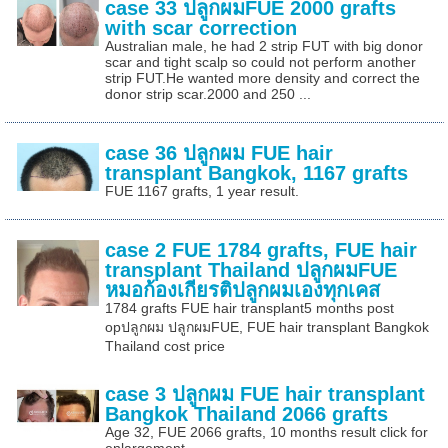
case 33 ปลูกผมFUE 2000 grafts
with scar correction
Australian male, he had 2 strip FUT with big donor
scar and tight scalp so could not perform another
strip FUT.He wanted more density and correct the
donor strip scar.2000 and 250 ...
case 36 ปลูกผม FUE hair
transplant Bangkok, 1167 grafts
FUE 1167 grafts, 1 year result.
case 2 FUE 1784 grafts, FUE hair
transplant Thailand ปลูกผมFUE
หมอก้องเกียรติปลูกผมเองทุกเคส
1784 grafts FUE hair transplant5 months post
opปลูกผม ปลูกผมFUE, FUE hair transplant Bangkok
Thailand cost price
case 3 ปลูกผม FUE hair transplant
ฺBangkok Thailand 2066 grafts
Age 32, FUE 2066 grafts, 10 months result click for